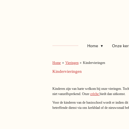
Ga
direct
naar
de
hoofdinhoud
Home
Onze ke
Home
»
Vieringen
»
Kindervieringen
Kindervieringen
Kinderen zijn van harte welkom bij onze vieringen. Toch
niet vanzelfsprekend. Onze
crèche
biedt dan uitkomst.
Voor de kinderen van de basisschool wordt er indien dit 
betreffende dienst via ons kerkblad of de nieuwsmail 