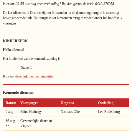
Is er om 09:55 uur nog geen verbinding? Bel dan gerust de kerk: 0416-376058
De kerkdiensten in Drunen zijn tot 6 maanden na de datum nog terug te luisteren op
bovengenoemde link. De liturgie is tot 6 maanden terug te vinden onder het hoofdstuk
vieringen
KINDERKERK
Hallo allemaal
Het kinderlied van de komende zondag is:
‘Samen'.
Klik op
deze link naar het kinderlied
Komende diensten:
Datum
Voorganger
Organist
Ouderling
9 aug
Edina Hadnagy
Nicolaas Olie
Leo Rodenburg
16 aug
Gezamenlijke dienst in
**
Vlijmen