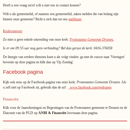
Heeft u een vraag en/of wilt u met ons in contact komen?
Wilt u als gemeentelid, of namens een gemeentelid, zaken melden die van belang zijn
binnen onze gemeente? Richt u zich dan tot ons
meldpunt
.
Kerkomroep
Zo mist u geen enkele uitzending van onze kerk:
Protestantse
Gemeente
Drunen
.
Is er om 09:55 uur nog geen verbinding? Bel dan gerust de kerk: 0416-376058
De liturgie van eerdere diensten kunt u als volgt vinden: ga met de cursor naar 'Vieringen'
bovenin op deze pagina en klik dan op 'Op Zondag'.
Facebook pagina
Kijk ook eens op de Facebook-pagina van onze kerk:
Protestantse Gemeente Drunen
. Als
u zelf niet op Facebook zit, gebruik dan de url:
www.facebook.com/pgdrunen
Financiën
Klik voor de Jaarrekeningen en Begrotingen van de Protestantse gemeente te Drunen en de
Diaconie van de PGD op
ANBI & Financiën
bovenaan deze pagina.