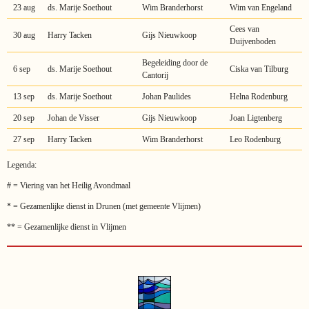
23 aug
ds. Marije Soethout
Wim Branderhorst
Wim van Engeland
Cees van
30 aug
Harry Tacken
Gijs Nieuwkoop
Duijvenboden
Begeleiding door de
6 sep
ds. Marije Soethout
Ciska van Tilburg
Cantorij
13 sep
ds. Marije Soethout
Johan Paulides
Helna Rodenburg
20 sep
Johan de Visser
Gijs Nieuwkoop
Joan Ligtenberg
27 sep
Harry Tacken
Wim Branderhorst
Leo Rodenburg
Legenda:
# = Viering van het Heilig Avondmaal
* = Gezamenlijke dienst in Drunen (met gemeente Vlijmen)
** = Gezamenlijke dienst in Vlijmen