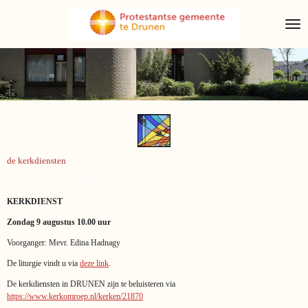
Ga
direct
naar
de
hoofdinhoud
de kerkdiensten
"De Open Hof" in Drunen - 10:00 uur
KERKDIENST
Zondag 9 augustus
10.00 uur
Voorganger: Mevr. Edina Hadnagy
De liturgie vindt u via
deze link
.
De kerkdiensten in DRUNEN zijn te beluisteren via
https://www.kerkomroep.nl/kerken/21870