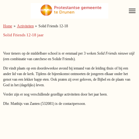
Ga
direct
naar
de
Home
»
Activiteiten
»
Solid Friends 12-18
hoofdinhoud
Solid Friends 12-18 jaar
Voor tieners op de middelbare school is er eenmaal per 3 weken
Solid Friends
nieuwe stijl
(een combinatie van catechese en Solide Friends).
Dit vindt plaats op een doordeweekse avond bij iemand van de leiding thuis of bij een
ander lid van de kerk. Tijdens de bijeenkomst ontmoeten de jongeren elkaar onder het
genot van een lekker hapje eten. Ook praten zij over geloven, de Bijbel en de plaats van
God in het (dagelijks) leven.
Verder zijn er nog verschillende gezellige activiteiten door het jaar heen.
Dhr. Matthijs van Zanten (532081) is de contactpersoon.