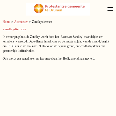
Ga
direct
naar
de
Home
»
Activiteiten
»
Zandleydiensten
hoofdinhoud
Zandleydiensten
In verzorgingshuis de Zandley wordt door het ‘Pastoraat Zandley’ maandelijks een
kerkdienst verzorgd. Deze dienst, in principe op de laatste vrijdag van de maand, begint
om 15.30 uur in de zaal naast ’t Hofke op de begane grond, en wordt afgesloten met
gezamenlijk koffiedrinken.
Ook wordt een aantal keer per jaar met elkaar het Heilig avondmaal gevierd.