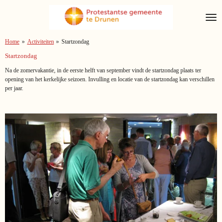
Ga
direct
naar
de
Home
»
Activiteiten
»
Startzondag
hoofdinhoud
Startzondag
Na de zomervakantie, in de eerste helft van september vindt de startzondag plaats ter
opening van het kerkelijke seizoen. Invulling en locatie van de startzondag kan verschillen
per jaar.